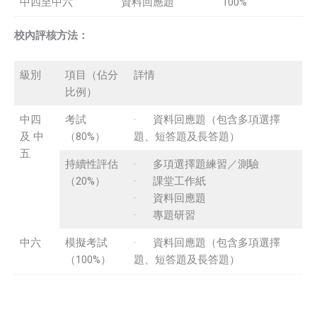
中四至中六
資料回應題
100%
校內評核方法：
級別
項目（佔分
詳情
比例）
中四
考試
· 資料回應題（包含多項選擇
及 中
（80%）
題、短答題及長答題）
五
持續性評估
· 多項選擇題練習／測驗
（20%）
· 課堂工作紙
· 資料回應題
· 專題研習
中六
模擬考試
· 資料回應題（包含多項選擇
（100%）
題、短答題及長答題）