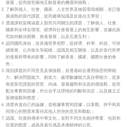
發展，從而探究兩地互動發展的機遇和挑戰；
了解與個人、社會、國家、人文世界及物質環境相關，並已發
展成熟的當代課題，從而建構知識及促進自主學習；
透過課程架構涵蓋人類所共同關注的課題，了解個人、社會、
國家和全球在環境、經濟與社會發展上的相互影響，並據此探
究如何解決困難、推進發展，以及互惠互利；
認同國民身份，並具備世界視野，從經濟、科學、科技、可持
續發展、公共衞生等範疇，認識其相互關係，以及於當代世界
的發展和帶來的影響，同時了解香港、國家、國際社會的角
色；
識別課題的不同意見及價值觀，並透過綜合運用慎思明辨能
力、解決問題能力、創造力、處理數據能力及自學能力，從多
角度探究課題的背景、內涵、發展趨勢和涉及的價值觀，從而
配合事實和證據，作出合乎法理情的判斷和決定，以及建立正
面價值觀和態度；
清楚表達自己的論據，並根據事實和證據，以客觀、持平和具
同理心的態度來看待其他人所持的意見和觀點；
認識、欣賞與傳承中華文化，並對不同文化抱持尊重、包容和
欣賞的態度，成為具責任感及承擔精神的公民。