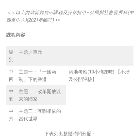
＜＜以上內容節錄自
<<
課程及評估指引
–
公民與社會發展科
(
中
四至中六
)(2021
年編訂
) >>
課程內容
級
主題／單元
別
中
主題一：「一國兩
內地考察(10小時課時) 【不涉
四
制」下的香港
及公開評核】
中
主題二：改革開放以
五
來的國家
中
主題三：互聯相依的
六
當代世界
下表列出整體時間分配：