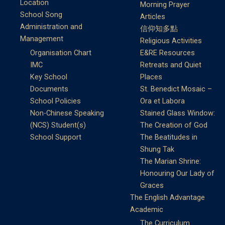
Location
Morning Prayer
School Song
Articles
Administration and
信仰知多點
Management
Religious Activities
Organisation Chart
E&RE Resources
IMC
Retreats and Quiet
Key School
Places
Documents
St. Benedict Mosaic –
School Policies
Ora et Labora
Non-Chinese Speaking
Stained Glass Window:
(NCS) Student(s)
The Creation of God
School Support
The Beatitudes in
Shung Tak
The Marian Shrine:
Honouring Our Lady of
Graces
The English Advantage
Academic
The Curriculum