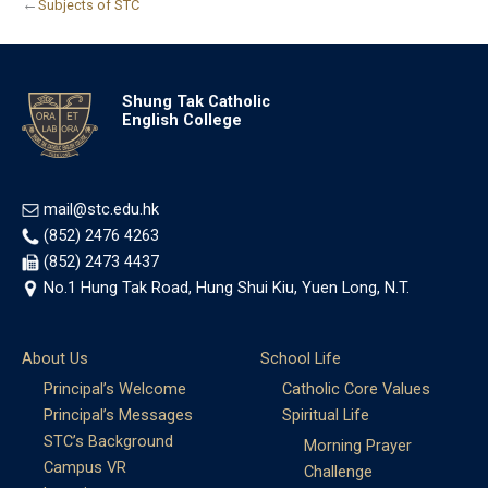
←
Subjects of STC
Shung Tak Catholic
English College
mail@stc.edu.hk
(852) 2476 4263
(852) 2473 4437
No.1 Hung Tak Road, Hung Shui Kiu, Yuen Long, N.T.
About Us
School Life
Principal’s Welcome
Catholic Core Values
Principal’s Messages
Spiritual Life
STC’s Background
Morning Prayer
Campus VR
Challenge