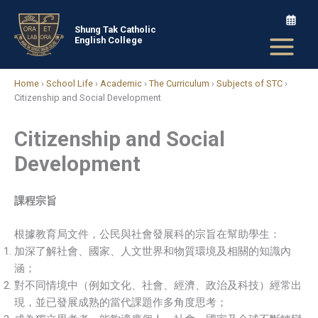
Skip
to
Shung Tak Catholic
English College
content
Home
›
School Life
›
Academic
›
The Curriculum
›
Subjects of STC
›
Citizenship and Social Development
Citizenship and Social
Development
課程宗旨
根據教育局文件，公民與社會發展科的宗旨在幫助學生：
加深了解社會、國家、人文世界和物質環境及相關的知識內
涵；
對不同情境中（例如文化、社會、經濟、政治及科技）經常出
現，並已發展成熟的當代課題作多角度思考；