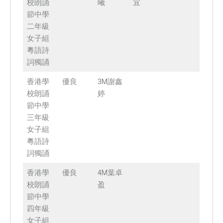
校朗誦
曦
宜
節中學
二年級
女子組
粵語詩
詞獨誦
香港學
優良
3M謝鑫
校朗誦
婷
節中學
三年級
女子組
粵語詩
詞獨誦
香港學
優良
4M葉卓
校朗誦
盈
節中學
四年級
女子組