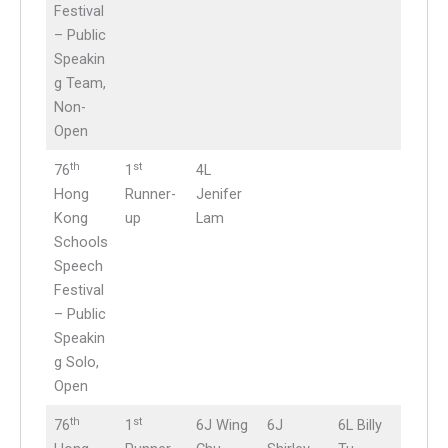
Festival
– Public
Speakin
g Team,
Non-
Open
th
st
76
1
4L
Hong
Runner-
Jenifer
Kong
up
Lam
Schools
Speech
Festival
– Public
Speakin
g Solo,
Open
th
st
76
1
6J Wing
6J
6L Billy