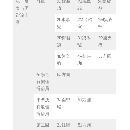
第一屆
冠軍
2J韓海
2J羅卓
2L陳欣
青苗盃
晴
菲
彤
辯論比
2L李慕
2M呂昭
2M吳嘉
賽
兒
宜
軒
2P鄭智
3J梁學
3P謝天
謙
瑤
行
4L黃文
4P陳雋
5J方圓
瑜
珈
全場最
5J方圓
有價值
辯論員
半準決
3J梁學
5J方圓
賽最佳
瑤
辯論員
第二回
2J韓海
5J方圓