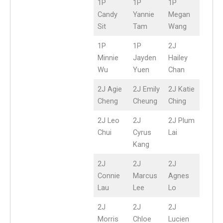
1P
1P
1P
Candy
Yannie
Megan
Sit
Tam
Wang
1P
1P
2J
Minnie
Jayden
Hailey
Wu
Yuen
Chan
2J Agie
2J Emily
2J Katie
Cheng
Cheung
Ching
2J Leo
2J
2J Plum
Chui
Cyrus
Lai
Kang
2J
2J
2J
Connie
Marcus
Agnes
Lau
Lee
Lo
2J
2J
2J
Morris
Chloe
Lucien