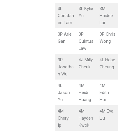
3L
3L Kylie
3M
Constan
Yu
Haidee
ce Tam
Lai
3P Ariel
3P
3P Chris
Gan
Quintus
Wong
Law
3P
4J Milly
4L Hebe
Jonatha
Cheuk
Cheung
n Wu
4L
4M
4M
Jason
Heidi
Edith
Yu
Huang
Hui
4M
4M
4M Eva
Cheryl
Hayden
Liu
Ip
Kwok