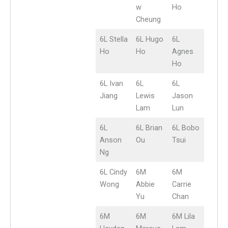
w
Ho
Cheung
6L Stella
6L Hugo
6L
Ho
Ho
Agnes
Ho
6L Ivan
6L
6L
Jiang
Lewis
Jason
Lam
Lun
6L
6L Brian
6L Bobo
Anson
Ou
Tsui
Ng
6L Cindy
6M
6M
Wong
Abbie
Carrie
Yu
Chan
6M
6M
6M Lila