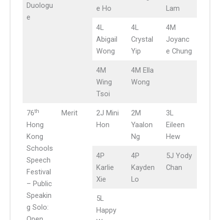
Duologu
e Ho
Lam
e
4L
4L
4M
Abigail
Crystal
Joyanc
Wong
Yip
e Chung
4M
4M Ella
Wing
Wong
Tsoi
th
76
Merit
2J Mini
2M
3L
Hong
Hon
Yaalon
Eileen
Kong
Ng
Hew
Schools
4P
4P
5J Yody
Speech
Karlie
Kayden
Chan
Festival
Xie
Lo
– Public
Speakin
5L
g Solo:
Happy
Open