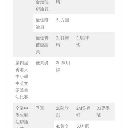
合最佳
晴
辯論員
最佳辯
5J方圓
論員
最佳青
2J韓海
3J梁學
苗辯論
晴
瑤
員
第四屆
優異奬
3L 陳玥
香港大
詩
中小學
中英文
硬筆書
法比賽
全港中
季軍
2L陳欣
2M吳嘉
3J梁學
學生獅‧
彤
軒
瑤
法辯論
4L黃文
5J方圓