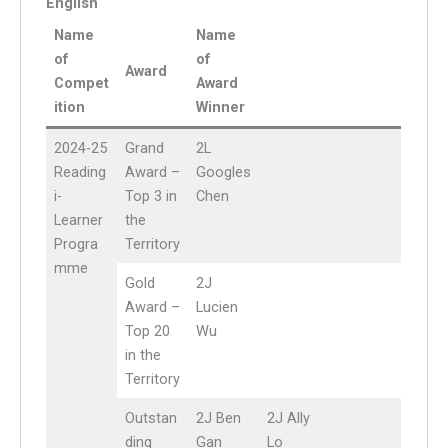
English
Name
Name
of
of
Award
Compet
Award
ition
Winner
2024-25
Grand
2L
Reading
Award –
Googles
i-
Top 3 in
Chen
Learner
the
Progra
Territory
mme
Gold
2J
Award –
Lucien
Top 20
Wu
in the
Territory
Outstan
2J Ben
2J Ally
ding
Gan
Lo