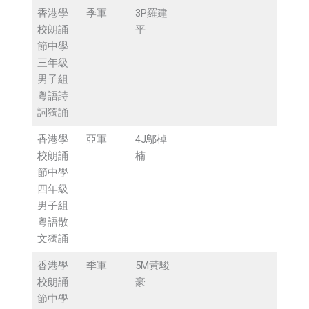
香港學
季軍
3P羅建
校朗誦
平
節中學
三年級
男子組
粵語詩
詞獨誦
香港學
亞軍
4J鄔棹
校朗誦
楠
節中學
四年級
男子組
粵語散
文獨誦
香港學
季軍
5M黃駿
校朗誦
豪
節中學