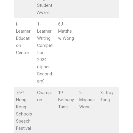
Student
Award
i-
1-
6J
Learner
Learner
Matthe
Educati
Writing
w Wong
on
Competi
Centre
tion
2024
(Upper
Second
ary)
th
76
Champi
1P
2L
3L Roy
Hong
on
Bethany
Magnus
Tang
Kong
Tang
Wong
Schools
Speech
Festival