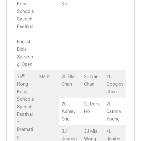
Kong
Ko
Schools
Speech
Festival
–
English
Bible
Speakin
g, Open
th
76
Merit
2L Ella
2L Ivan
2L
Hong
Chan
Chan
Googles
Kong
Chen
Schools
2L
2L Dora
2L
Speech
Ashley
Ho
Catrina
Festival
Chu
Young
–
Dramati
3J
3J Mia
4L
c
Jasmin
Wong
Jenifer