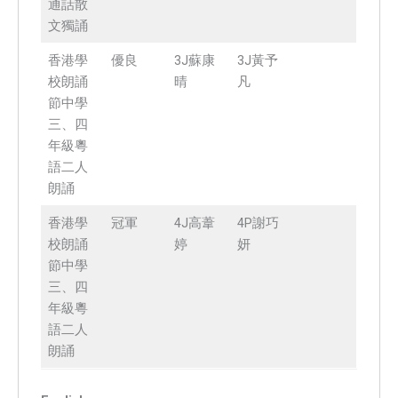
通話散
文獨誦
香港學
優良
3J蘇康
3J黃予
校朗誦
晴
凡
節中學
三、四
年級粵
語二人
朗誦
香港學
冠軍
4J高葦
4P謝巧
校朗誦
婷
妍
節中學
三、四
年級粵
語二人
朗誦