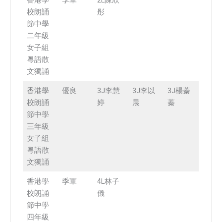
香港學
季軍
2L陳欣
校朗誦
彤
節中學
二年級
女子組
粵語散
文獨誦
香港學
優良
3J李慧
3J李以
3J楊蓁
校朗誦
婷
晨
蓁
節中學
三年級
女子組
粵語散
文獨誦
香港學
季軍
4L林子
校朗誦
儀
節中學
四年級