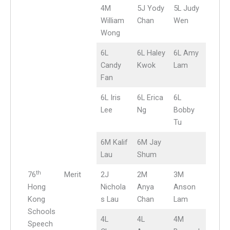
4M
5J Yody
5L Judy
William
Chan
Wen
Wong
6L
6L Haley
6L Amy
Candy
Kwok
Lam
Fan
6L Iris
6L Erica
6L
Lee
Ng
Bobby
Tu
6M Kalif
6M Jay
Lau
Shum
th
76
Merit
2J
2M
3M
Hong
Nichola
Anya
Anson
Kong
s Lau
Chan
Lam
Schools
4L
4L
4M
Speech