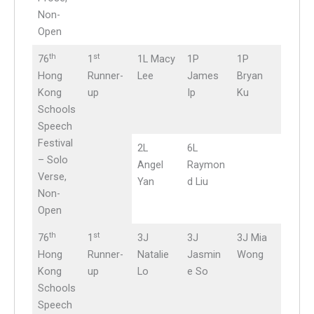
Non-
Open
th
st
76
1
1L Macy
1P
1P
Hong
Runner-
Lee
James
Bryan
Kong
up
Ip
Ku
Schools
Speech
Festival
2L
6L
– Solo
Angel
Raymon
Verse,
Yan
d Liu
Non-
Open
th
st
76
1
3J
3J
3J Mia
Hong
Runner-
Natalie
Jasmin
Wong
Kong
up
Lo
e So
Schools
Speech