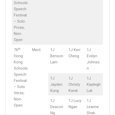
Schools
Speech
Festival
– Solo
Prose,
Non-
Open
th
76
Merit
1J
1J Kerr
1J
Hong
Benson
Cheng
Evelyn
Kong
Lam
Johnso
Schools
n
Speech
1J
1J
1J
Festival
Jayden
Christy
Kayleigh
– Solo
Kung
Kwok
Luk
Verse,
Non-
1J
1J Lucy
1J
Open
Deacon
Ngan
Leanne
Ng
Shek