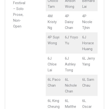
Choco
Anson
Bernard
Festival
Tam
Wong
Lai
– Solo
Prose,
4M
4P
4P
Non-
Kristy
Daisy
Nicole
Open
Ng
Chan
Tjhin
4P Suyi
6J Yoyo
6J
Wong
Yu
Horace
Huang
6J
6J
6L Jerry
Chloe
Ashley
Yang
Lai
Tong
6L Paco
6L
6L Sam
Chan
Nichole
Chau
Chan
6L King
6L
6L
Cheung
Matthe
Oscar