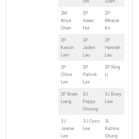
Sin
Suen
2M
2P
2P
Anya
Isaac
Miracle
Chan
Hui
Ko
2P
2P
2P
Kason
Jaden
Hannah
Lam
Lau
Lau
2P
2P
2P King
Chloe
Patrick
Li
Lee
Lee
2P Brian
3J
3J Boey
Liang
Peppy
Law
Cheung
3J
3J Coco
3L
Jeanie
Lee
Katrina
Lee
Chung