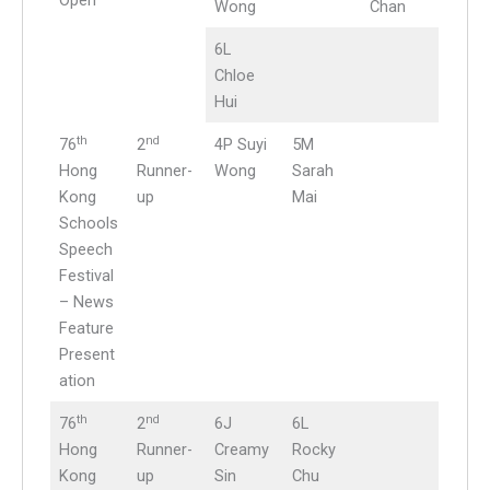
Open
Wong
Chan
6L
Chloe
Hui
th
nd
76
2
4P Suyi
5M
Hong
Runner-
Wong
Sarah
Kong
up
Mai
Schools
Speech
Festival
– News
Feature
Present
ation
th
nd
76
2
6J
6L
Hong
Runner-
Creamy
Rocky
Kong
up
Sin
Chu