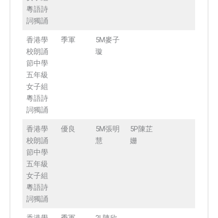
粵語詩
詞獨誦
香港學
季軍
5M麥子
校朗誦
璇
節中學
五年級
女子組
粵語詩
詞獨誦
香港學
優良
5M張明
5P陳芷
校朗誦
慧
姗
節中學
五年級
女子組
粵語詩
詞獨誦