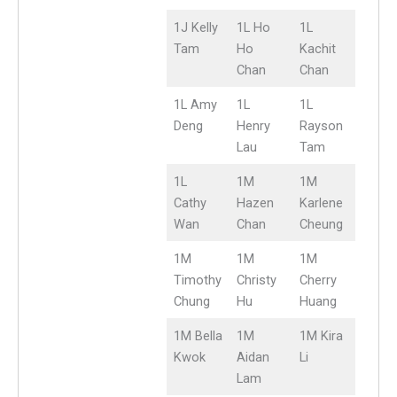
1J Kelly
1L Ho
1L
Tam
Ho
Kachit
Chan
Chan
1L Amy
1L
1L
Deng
Henry
Rayson
Lau
Tam
1L
1M
1M
Cathy
Hazen
Karlene
Wan
Chan
Cheung
1M
1M
1M
Timothy
Christy
Cherry
Chung
Hu
Huang
1M Bella
1M
1M Kira
Kwok
Aidan
Li
Lam