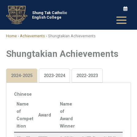
Skip
to
Shung Tak Catholic
English College
content
Home
›
Achievements
›
Shungtakian Achievements
Shungtakian Achievements
2024-2025
2023-2024
2022-2023
Chinese
Name
Name
of
of
Award
Compet
Award
ition
Winner