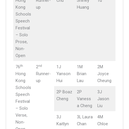
Hong
Runner-
Chu
Shirley
Tu
Kong
up
Huang
Schools
Speech
Festival
– Solo
Prose,
Non-
Open
th
nd
76
2
1J
1M
2M
Hong
Runner-
Yanson
Brian
Joyce
Kong
up
Hui
Lau
Cheung
Schools
2P Boaz
2P
3J
Speech
Cheng
Vaness
Jason
Festival
a Cheng
Liu
– Solo
Verse,
3J
3L Laura
4M
Non-
Kaitlyn
Chan
Chloe