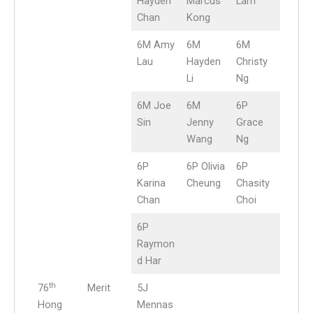
Hayden
Marcus
Lam
Chan
Kong
6M Amy
6M
6M
Lau
Hayden
Christy
Li
Ng
6M Joe
6M
6P
Sin
Jenny
Grace
Wang
Ng
6P
6P Olivia
6P
Karina
Cheung
Chasity
Chan
Choi
6P
Raymon
d Har
th
76
Merit
5J
Hong
Mennas