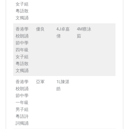
女子組
粵語散
文獨誦
香港學
優良
4J卓嘉
4M蔡泳
校朗誦
倩
茹
節中學
四年級
女子組
粵語散
文獨誦
香港學
亞軍
1L陳湛
校朗誦
皓
節中學
一年級
男子組
粵語詩
詞獨誦