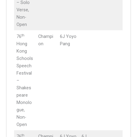
– Solo
Verse,
Non-
Open
th
76
Champi
6J Yoyo
Hong
on
Pang
Kong
Schools
Speech
Festival
–
Shakes
peare
Monolo
gue,
Non-
Open
th
76
Champi
6J Yoyo
6J