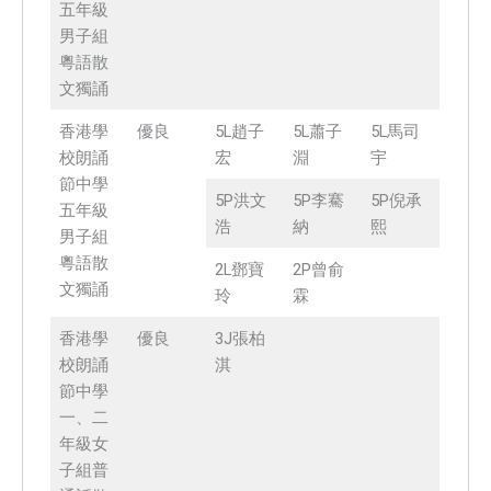
五年級
男子組
粵語散
文獨誦
香港學
優良
5L趙子
5L蕭子
5L馬司
校朗誦
宏
淵
宇
節中學
5P洪文
5P李騫
5P倪承
五年級
浩
納
熙
男子組
粵語散
2L鄧寶
2P曾俞
文獨誦
玲
霖
香港學
優良
3J張柏
校朗誦
淇
節中學
一、二
年級女
子組普