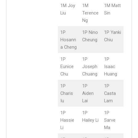
1M Joy
1M
1M Matt
Liu
Terence
Sin
Ng
1P
1P Nino
1P Yanki
Hosann
Cheung
Chiu
a Cheng
1P
1P
1P
Eunice
Joseph
Isaac
Chu
Chuang
Huang
1P
1P
1P
Charis
Aiden
Casta
Iu
Lai
Lam
1P
1P
1P
Hassie
Hailey Li
Sarve
Li
Ma