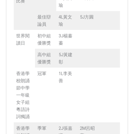
比賽
瑜
最佳辯
4L黃文
5J方圓
論員
瑜
世界閱
初中組
3J楊蓁
讀日
優勝獎
蓁
高中組
5J黃建
優勝獎
彰
香港學
冠軍
1L李美
校朗誦
善
節中學
一年級
女子組
粵語詩
詞獨誦
香港學
季軍
2J張嘉
2M呂昭