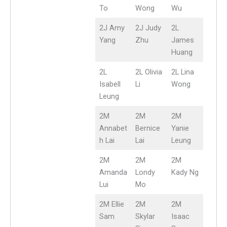
To
Wong
Wu
2J Amy
2J Judy
2L
Yang
Zhu
James
Huang
2L
2L Olivia
2L Lina
Isabell
Li
Wong
Leung
2M
2M
2M
Annabet
Bernice
Yanie
h Lai
Lai
Leung
2M
2M
2M
Amanda
Londy
Kady Ng
Lui
Mo
2M Ellie
2M
2M
Sam
Skylar
Isaac