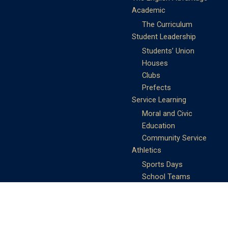
Academic
The Curriculum
Student Leadership
Students’ Union
Houses
Clubs
Prefects
Service Learning
Moral and Civic
Education
Community Service
Athletics
Sports Days
School Teams
Student Support
Guidance
Discipline
Career and Life Planning