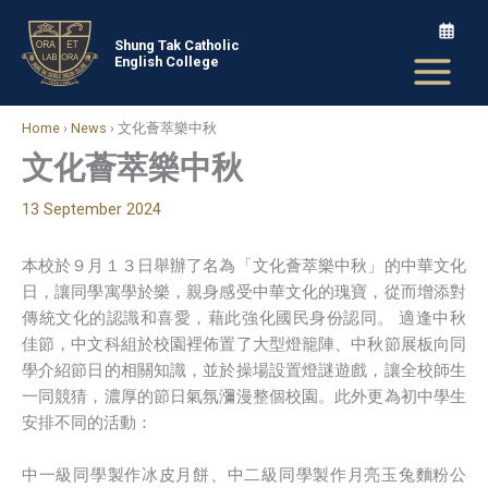
Skip
to
Shung Tak Catholic
English College
content
Home
›
News
›
文化薈萃樂中秋
文化薈萃樂中秋
13 September 2024
本校於９月１３日舉辦了名為「文化薈萃樂中秋」的中華文化
日，讓同學寓學於樂，親身感受中華文化的瑰寶，從而增添對
傳統文化的認識和喜愛，藉此強化國民身份認同。 適逢中秋
佳節，中文科組於校園裡佈置了大型燈籠陣、中秋節展板向同
學介紹節日的相關知識，並於操場設置燈謎遊戲，讓全校師生
一同競猜，濃厚的節日氣氛瀰漫整個校園。此外更為初中學生
安排不同的活動：
中一級同學製作冰皮月餅、中二級同學製作月亮玉兔麵粉公