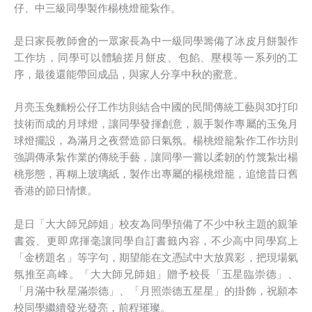
仔、中三級同學製作楊桃燈籠紥作。
是日家長教師會的一眾家長為中一級同學籌備了冰皮月餅製作
工作坊，同學可以體驗搓月餅皮、包餡、壓模等一系列的工
序，最後還能帶回成品，與家人分享中秋的蜜意。
月亮玉兔麵粉公仔工作坊則結合中國的民間傳統工藝與3D打印
技術而成的月球燈，讓同學發揮創意，親手製作專屬的玉兔月
球燈擺設，為滿月之夜營造節日氣氛。楊桃燈籠紮作工作坊則
強調傳承紮作業的傳統手藝，讓同學一嘗以柔韌的竹篾紮出楊
桃形態，再糊上玻璃紙，製作出專屬的楊桃燈籠，追憶昔日舊
香港的節日情懷。
是日「大大師兄師姐」校友為同學預備了不少中秋主題的親筆
書簽、更即席揮毫讓同學自訂書籤內容，不少高中同學寫上
「金榜題名」等字句，期望能在文憑試中大放異彩，把現場氣
氛推至高峰。「大大師兄師姐」贈予校長「五星臨崇德」、
「月滿中秋星滿崇德」、「月照崇德五星星」的掛飾，祝願本
校同學繼續發光發亮，前程璀璨。