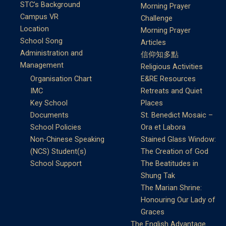
STC’s Background
Morning Prayer
Campus VR
Challenge
Location
Morning Prayer
School Song
Articles
Administration and
信仰知多點
Management
Religious Activities
Organisation Chart
E&RE Resources
IMC
Retreats and Quiet
Key School
Places
Documents
St. Benedict Mosaic –
School Policies
Ora et Labora
Non-Chinese Speaking
Stained Glass Window:
(NCS) Student(s)
The Creation of God
School Support
The Beatitudes in
Shung Tak
The Marian Shrine:
Honouring Our Lady of
Graces
The English Advantage