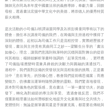
陳師兄亦同為本年度中國書法班的義務導師，奉獻力量，回饋
母校，透過書法宏揚中華文化中的美德，將崇德人的優秀特質
薪火相傳。
是次活動的小司儀2J班譚淑茵同學及2L班彭俙童同學有以下的
體會：擔任本次講座司儀的我們，在籌備與主持過程中獲得了
深刻的體悟。起初以為司儀工作只是流程控管，實際經歷後才
發現，書法與主持竟有異曲同工之妙——梁醫生分享的「書法
如修心」理念，讓我們意識到執筆時的沉穩與面對舞台的從容
何其相似；楊師姐解析筆畫時強調的「起筆見性格」，更呼應
了司儀臨場應變時需兼具鋒銳的決斷力與圓融的溝通技巧。
過程中，我們面對設備的突發狀況與流程銜接的挑戰，正是書
法中「意在筆先」的預備心態，教會我們提前構思備案；而應
變能力，彷彿書法運筆時隨勢調整的靈動。我們驚喜地發現，
原本對司儀角色的緊張感，竟在書法「一筆一畫皆功夫」的啟
發下，轉化為對細節的專注與享受。 透過會後反思，我們不
僅重新梳理書法如何潛移默化地提升文化素養與社交共情力，
更體悟到：無論是握筆書寫還是手握麥克風，都需要在傳統與