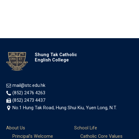
Shung Tak Catholic
English College
mail@stc.edu.hk
(852) 2476 4263
(852) 2473 4437
No.1 Hung Tak Road, Hung Shui Kiu, Yuen Long, N.T.
About Us
School Life
Principal’s Welcome
Catholic Core Values