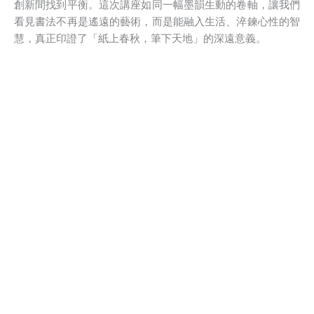
創新間找到平衡。這次講座如同一幅墨韻生動的卷軸，讓我們
看見書法不再是遙遠的藝術，而是能融入生活、淬鍊心性的智
慧，真正印證了「紙上春秋，筆下天地」的深遠意義。