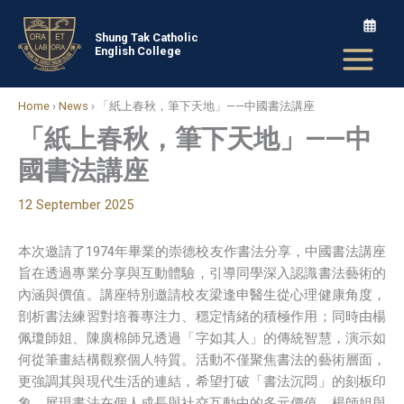
Skip
to
Shung Tak Catholic
English College
content
Home
›
News
›
「紙上春秋，筆下天地」——中國書法講座
「紙上春秋，筆下天地」——中
國書法講座
12 September 2025
本次邀請了1974年畢業的崇德校友作書法分享，中國書法講座
旨在透過專業分享與互動體驗，引導同學深入認識書法藝術的
內涵與價值。講座特別邀請校友梁逢申醫生從心理健康角度，
剖析書法練習對培養專注力、穩定情緒的積極作用；同時由楊
佩瓊師姐、陳廣棉師兄透過「字如其人」的傳統智慧，演示如
何從筆畫結構觀察個人特質。活動不僅聚焦書法的藝術層面，
更強調其與現代生活的連結，希望打破「書法沉悶」的刻板印
象，展現書法在個人成長與社交互動中的多元價值。楊師姐與