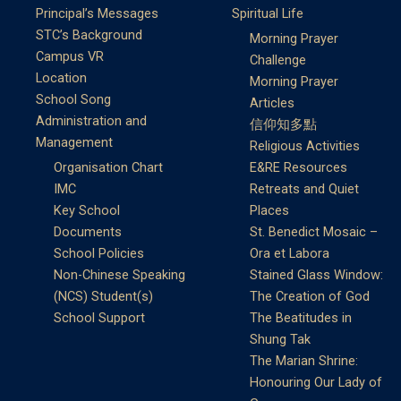
Principal’s Messages
Spiritual Life
STC’s Background
Morning Prayer
Campus VR
Challenge
Location
Morning Prayer
School Song
Articles
Administration and
信仰知多點
Management
Religious Activities
Organisation Chart
E&RE Resources
IMC
Retreats and Quiet
Key School
Places
Documents
St. Benedict Mosaic –
School Policies
Ora et Labora
Non-Chinese Speaking
Stained Glass Window:
(NCS) Student(s)
The Creation of God
School Support
The Beatitudes in
Shung Tak
The Marian Shrine:
Honouring Our Lady of